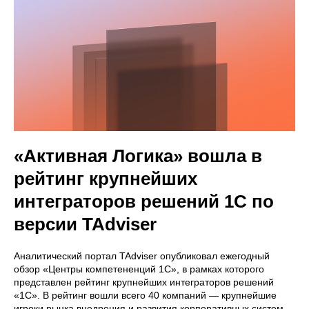
Нажимая на кнопку, вы соглашаетесь с
условиями использования сайта
и даёте
согласие
на
обработку персональных
данных
.
«Активная Логика» вошла в
рейтинг крупнейших
интеграторов решений 1С по
версии TAdviser
Аналитический портал TAdviser опубликовал ежегодный
обзор «Центры компетененций 1С», в рамках которого
представлен рейтинг крупнейших интеграторов решений
«1С». В рейтинг вошли всего 40 компаний — крупнейшие
игроки рынка внедрения и развития корпоративных систем.