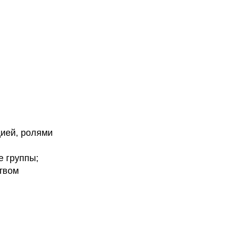
цией, ролями
е группы;
твом