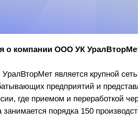
 о компании ООО УК УралВторМе
 УралВторМет является крупной сет
атывающих предприятий и представл
сии, где приемом и переработкой че
 занимается порядка 150 производс