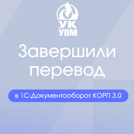
+7
Заказать звонок
имая на кнопку, вы соглашаетесь с
условиями использования сайта
и даёте
ласие
на
обработку персональных данных
.