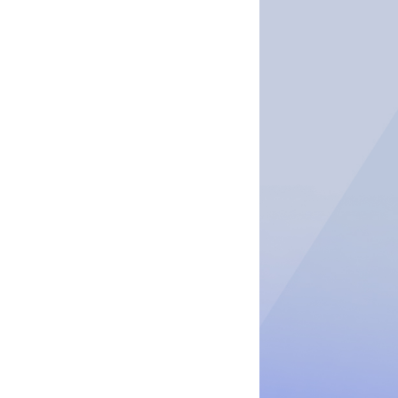
Наж
сог